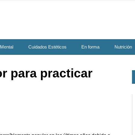
 Mental
Cuidados Estéticos
En forma
Nutrición
r para practicar