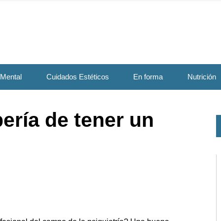
 Mental
Cuidados Estéticos
En forma
Nutrición
ería de tener un