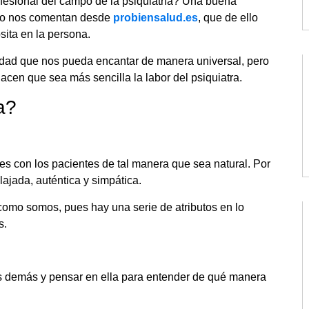
esional del campo de la psiquiatría? Una buena
como nos comentan desde
probiensalud.es
, que de ello
sita en la persona.
lidad que nos pueda encantar de manera universal, pero
hacen que sea más sencilla la labor del psiquiatra.
a?
es con los pacientes de tal manera que sea natural. Por
ajada, auténtica y simpática.
omo somos, pues hay una serie de atributos en lo
s.
los demás y pensar en ella para entender de qué manera