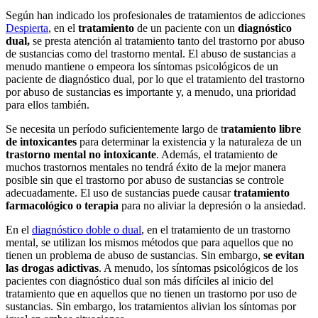
Según han indicado los profesionales de tratamientos de adicciones
Despierta
, en el
tratamiento
de un paciente con un
diagnóstico
dual,
se presta atención al tratamiento tanto del trastorno por abuso
de sustancias como del trastorno mental. El abuso de sustancias a
menudo mantiene o empeora los síntomas psicológicos de un
paciente de diagnóstico dual, por lo que el tratamiento del trastorno
por abuso de sustancias es importante y, a menudo, una prioridad
para ellos también.
Se necesita un período suficientemente largo de t
ratamiento libre
de intoxicantes
para determinar la existencia y la naturaleza de un
trastorno mental no intoxicante
. Además, el tratamiento de
muchos trastornos mentales no tendrá éxito de la mejor manera
posible sin que el trastorno por abuso de sustancias se controle
adecuadamente. El uso de sustancias puede causar
tratamiento
farmacológico o terapia
para no aliviar la depresión o la ansiedad.
En el
diagnóstico doble o dual
, en el tratamiento de un trastorno
mental, se utilizan los mismos métodos que para aquellos que no
tienen un problema de abuso de sustancias. Sin embargo,
se evitan
las drogas adictivas
. A menudo, los síntomas psicológicos de los
pacientes con diagnóstico dual son más difíciles al inicio del
tratamiento que en aquellos que no tienen un trastorno por uso de
sustancias. Sin embargo, los tratamientos alivian los síntomas por