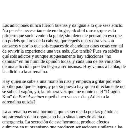
Las adicciones nunca fueron buenas y da igual a lo que seas adicto.
No penséis necesariamente en drogas, alcohol o sexo, que es lo
primero que suele venir a la gente, simplemente pensad en eso que
no podéis quitaros de la cabeza, que repetís una y otra vez son
cansaros y por lo que sois capaces de abandonar otras cosas con tal
de revivir la experiencia una vez más. ¿Lo tenéis? Pues ya sabéis a
qué sois adictos y aunque supuestamente hay adicciones “no
dañinas” en mi humilde opinión todas, y cada una de las variantes
de una adicción, pueden llegar a ser insanas. Hoy vamos a hablar, de
la adición a la adrenalina.
Hay quien se sube a una montaña rusa y empieza a gritar pidiendo
auxilio para que le bajen, y por su puesto hay quien directamente no
se sube al vagón, yo, la primera vez que me monté en el “Dragón
Kan” de
Port Aventura
repetí cinco veces más. ¿Adicta a la
adrenalina quizás?
La adrenalina es una hormona que es secretada por las glándulas
suprarrenales de tu organismo bajo situaciones de alerta o
emergencia. La secreción de esta hormona, produce efectos
químicos en tu organismo que producen sensaciones similares a las