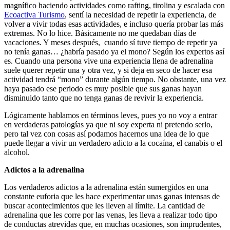
magnífico haciendo actividades como rafting, tirolina y escalada con
Ecoactiva Turismo
, sentí la necesidad de repetir la experiencia, de
volver a vivir todas esas actividades, e incluso quería probar las más
extremas. No lo hice. Básicamente no me quedaban días de
vacaciones. Y meses después, cuando sí tuve tiempo de repetir ya
no tenía ganas… ¿habría pasado ya el mono? Según los expertos así
es. Cuando una persona vive una experiencia llena de adrenalina
suele querer repetir una y otra vez, y si deja en seco de hacer esa
actividad tendrá “mono” durante algún tiempo. No obstante, una vez
haya pasado ese periodo es muy posible que sus ganas hayan
disminuido tanto que no tenga ganas de revivir la experiencia.
Lógicamente hablamos en términos leves, pues yo no voy a entrar
en verdaderas patologías ya que ni soy experta ni pretendo serlo,
pero tal vez con cosas así podamos hacernos una idea de lo que
puede llegar a vivir un verdadero adicto a la cocaína, el canabis o el
alcohol.
Adictos a la adrenalina
Los verdaderos adictos a la adrenalina están sumergidos en una
constante euforia que les hace experimentar unas ganas intensas de
buscar acontecimientos que les lleven al límite. La cantidad de
adrenalina que les corre por las venas, les lleva a realizar todo tipo
de conductas atrevidas que, en muchas ocasiones, son imprudentes,