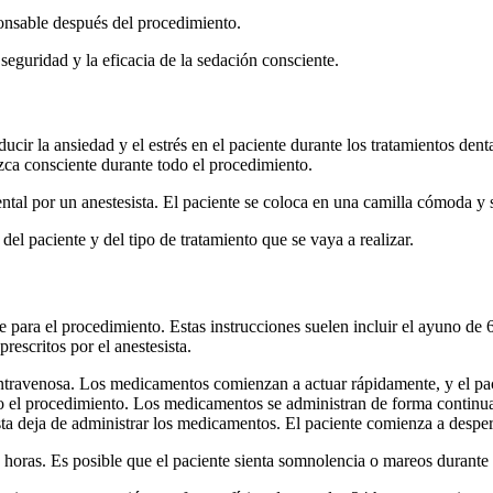
onsable después del procedimiento.
seguridad y la eficacia de la sedación consciente.
ucir la ansiedad y el estrés en el paciente durante los tratamientos dent
ca consciente durante todo el procedimiento.
ental por un anestesista. El paciente se coloca en una camilla cómoda y
el paciente y del tipo de tratamiento que se vaya a realizar.
se para el procedimiento. Estas instrucciones suelen incluir el ayuno de
rescritos por el anestesista.
ntravenosa. Los medicamentos comienzan a actuar rápidamente, y el paci
do el procedimiento. Los medicamentos se administran de forma continu
ta deja de administrar los medicamentos. El paciente comienza a despert
s horas. Es posible que el paciente sienta somnolencia o mareos durant