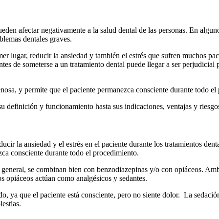
en afectar negativamente a la salud dental de las personas. En algunos
oblemas dentales graves.
mer lugar, reducir la ansiedad y también el estrés que sufren muchos pa
ntes de someterse a un tratamiento dental puede llegar a ser perjudicial 
enosa, y permite que el paciente permanezca consciente durante todo el
 su definición y funcionamiento hasta sus indicaciones, ventajas y riesgo
ucir la ansiedad y el estrés en el paciente durante los tratamientos dent
ca consciente durante todo el procedimiento.
 general, se combinan bien con benzodiazepinas y/o con opiáceos. Ambo
los opiáceos actúan como analgésicos y sedantes.
do, ya que el paciente está consciente, pero no siente dolor. La sedaci
estias.